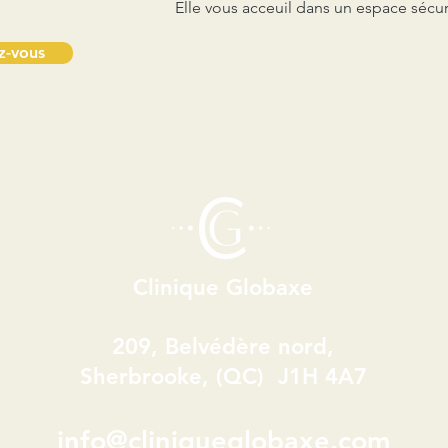
Elle vous acceuil dans un espace sécuri
z-vous
Clinique Globaxe
209, Belvédère nord
,
Sherbrooke, (QC) J1H 4A7
info@cliniqueglobaxe.com