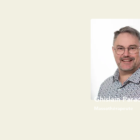
Ghislain Parad
Massothérapeute