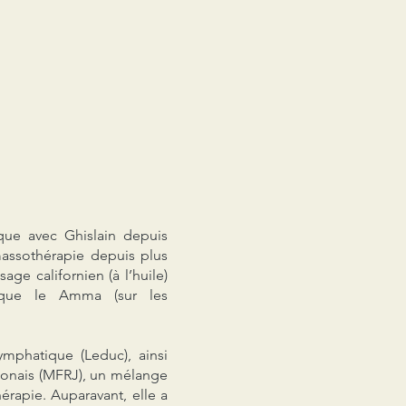
ique avec Ghislain depuis
massothérapie depuis plus
ge californien (à l’huile)
i que le Amma (sur les
ymphatique (Leduc), ainsi
aponais (MFRJ), un mélange
érapie. Auparavant, elle a