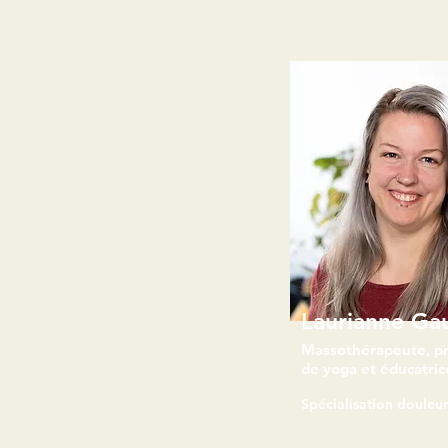
Laurianne Ga
Massothérapeute, p
de yoga et éducatric
Spécialisation douleu
Prise de rendez-vous en l