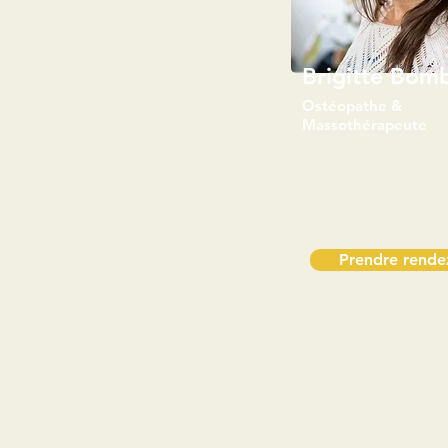
Brigitte Bom
Ostéopathe &
Massothérapeute
819-238-48
Prendre rende