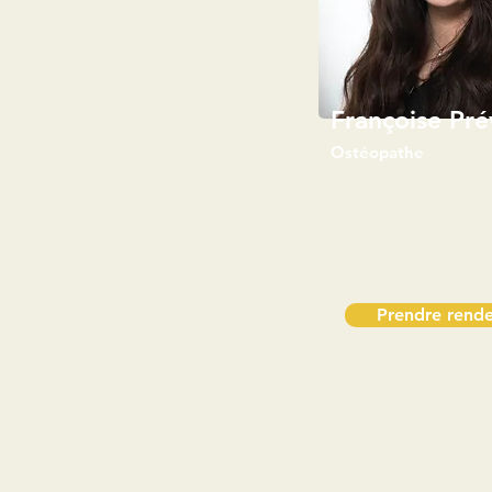
Françoise Pré
Ostéopathe
Prendre rende